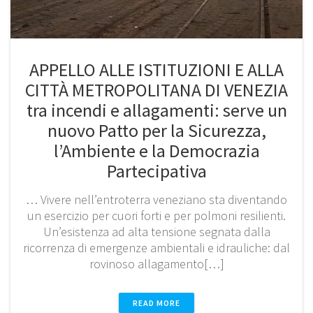
APPELLO ALLE ISTITUZIONI E ALLA
CITTÀ METROPOLITANA DI VENEZIA
tra incendi e allagamenti: serve un
nuovo Patto per la Sicurezza,
l’Ambiente e la Democrazia
Partecipativa
… Vivere nell’entroterra veneziano sta diventando
un esercizio per cuori forti e per polmoni resilienti.
Un’esistenza ad alta tensione segnata dalla
ricorrenza di emergenze ambientali e idrauliche: dal
rovinoso allagamento[…]
READ MORE