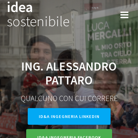
idea
Salta
al
sostenibile
contenuto
ING. ALESSANDRO
PATTARO
QUALCUNO CON CUI CORRERE
ID&A INGEGNERIA LINKEDIN
ID&A INGEGNERIA FACEBOOK