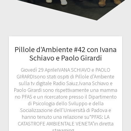
Pillole d’Ambiente #42 con Ivana
Schiavo e Paolo Girardi
Giovedì 29 AprileIVANA SCHIAVO e PAOLO
GIRARDIsono stati ospiti di Pillole d’Ambiente
sulla tv digitale Radio Saiuz.Ivana Schiavo e
Paolo Girardi sono rispettivamente una mamma
no PFAS e un ricercatore presso il Dipartimento
di Psicologia dello Sviluppo e della
Socializzazione dell’Università di Padova e
hanno tenuto una relazione su“PFAS: LA
CATASTROFE AMBIENTALE VENETA”in diretta
streaming…