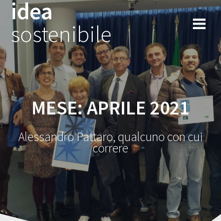
idea
Salta
al
sostenibile
contenuto
MESE:
APRILE 2021
Alessandro Pattaro, qualcuno con cui
correre