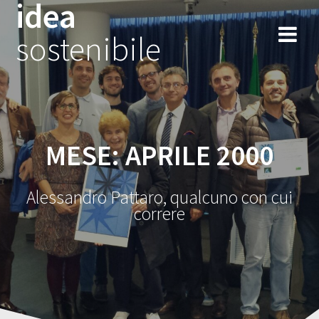
idea
Salta
al
sostenibile
contenuto
MESE:
APRILE 2000
Alessandro Pattaro, qualcuno con cui
correre