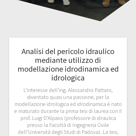
Analisi del pericolo idraulico
mediante utilizzo di
modellazione idrodinamica ed
idrologica
L’interesse dell’ing. Alessandro Pattaro,
diventato quasi una passione, per la
modellazione idrologica ed idrodinamica è nato
e maturato durante la prima tesi di laurea con il
prof. Luigi D’Alpaos (professore di idraulica
presso la Facoltà di Ingegneria Civile
dell’Università degli Studi di Padova). La tesi,