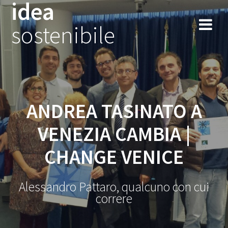
idea
Salta
al
sostenibile
contenuto
ANDREA TASINATO A
VENEZIA CAMBIA |
CHANGE VENICE
Alessandro Pattaro, qualcuno con cui
correre