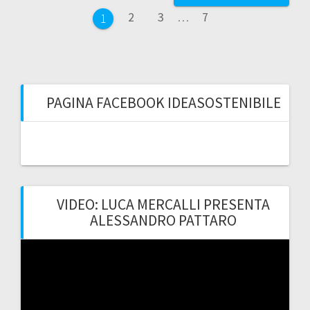
articoli
Pagina
Pagina
Pagina
2
3
…
7
Pagina
1
PAGINA FACEBOOK IDEASOSTENIBILE
VIDEO: LUCA MERCALLI PRESENTA
ALESSANDRO PATTARO
Video
Player