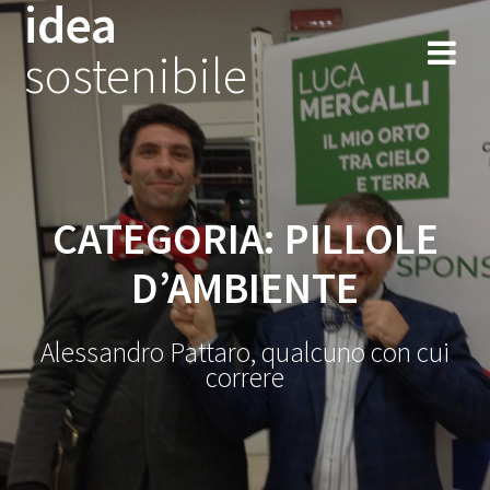
idea
Salta
al
sostenibile
contenuto
CATEGORIA:
PILLOLE
D’AMBIENTE
Alessandro Pattaro, qualcuno con cui
correre