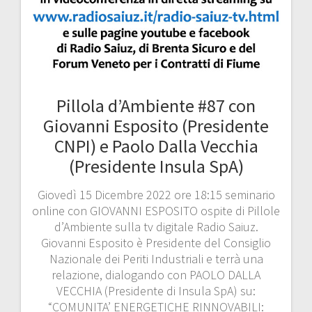
Pillola d’Ambiente #87 con
Giovanni Esposito (Presidente
CNPI) e Paolo Dalla Vecchia
(Presidente Insula SpA)
Giovedì 15 Dicembre 2022 ore 18:15 seminario
online con GIOVANNI ESPOSITO ospite di Pillole
d’Ambiente sulla tv digitale Radio Saiuz.
Giovanni Esposito è Presidente del Consiglio
Nazionale dei Periti Industriali e terrà una
relazione, dialogando con PAOLO DALLA
VECCHIA (Presidente di Insula SpA) su:
“COMUNITA’ ENERGETICHE RINNOVABILI: