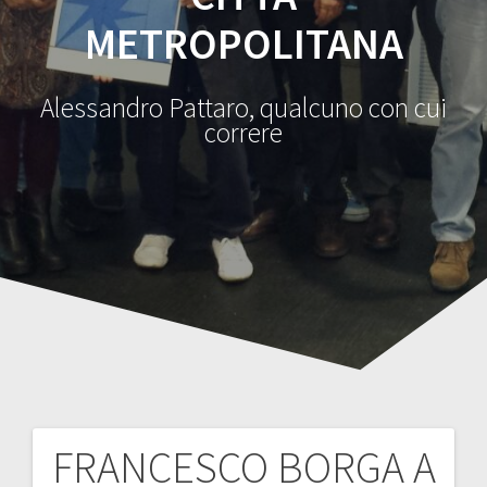
METROPOLITANA
Alessandro Pattaro, qualcuno con cui
correre
FRANCESCO BORGA A
Navigazione