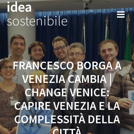
idea
Salta
al
sostenibile
contenuto
FRANCESCO BORGA A
VENEZIA CAMBIA |
CHANGE VENICE:
CAPIRE VENEZIA E LA
COMPLESSITÀ DELLA
CITTÀ