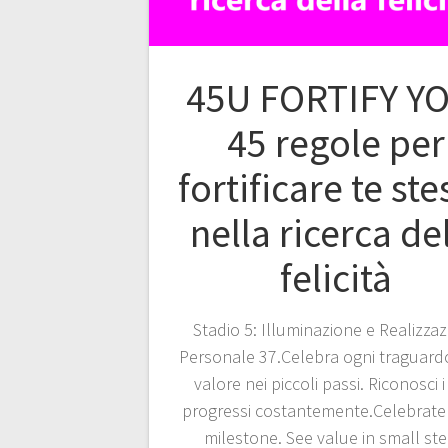
45U FORTIFY Y
45 regole per
fortificare te st
nella ricerca de
felicità
Stadio 5: Illuminazione e Realizza
Personale 37.Celebra ogni traguardo
valore nei piccoli passi. Riconosci i
progressi costantemente.Celebrate
milestone. See value in small ste