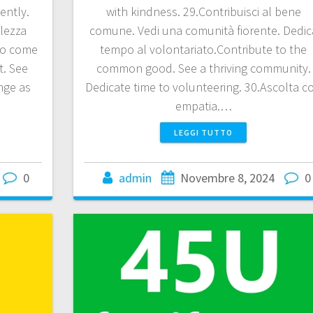
ently.
with kindness. 29.Contribuisci al bene
llezza
comune. Vedi una comunità fiorente. Dedic
nto come
tempo al volontariato.Contribute to the
t. See
common good. See a thriving community.
nge as
Dedicate time to volunteering. 30.Ascolta c
empatia.…
LEGGI TUTTO
0
admin
Novembre 8, 2024
0