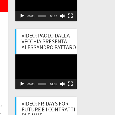
00:00
00:17
VIDEO: PAOLO DALLA
VECCHIA PRESENTA
o
ALESSANDRO PATTARO
Video
Player
00:00
01:05
o
VIDEO: FRIDAYS FOR
ee
FUTURE E I CONTRATTI
s