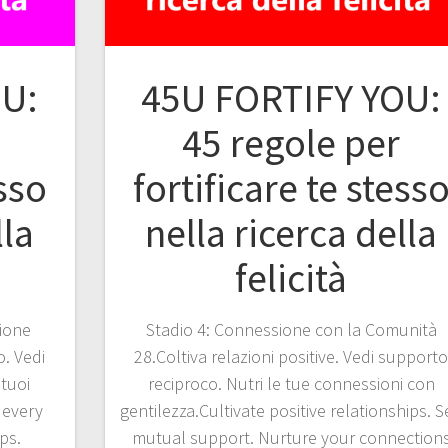
OU:
45U FORTIFY YOU:
45 regole per
esso
fortificare te stess
lla
nella ricerca della
felicità
zione
Stadio 4: Connessione con la Comunità
. Vedi
28.Coltiva relazioni positive. Vedi support
 tuoi
reciproco. Nutri le tue connessioni con
 every
gentilezza.Cultivate positive relationships. S
ps.
mutual support. Nurture your connection