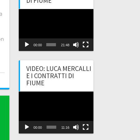
DI FIUME
Video
a
Player
on
00:00
21:48
VIDEO: LUCA MERCALLI
E I CONTRATTI DI
FIUME
Video
Player
00:00
11:16