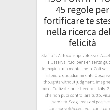
45 regole per
fortificare te st
nella ricerca de
felicità
Stadio 1: Autoconsapevolezza e Acce
1.Osserva i tuoi pensieri senza giud
Immagina una mente libera. Coltiva la
interiore quotidianamente.Observe
thoughts without judgment. Imagine
mind. Cultivate inner freedom daily. 2
che non puoi controllare tutto. Visu
serenità. Scegli reazioni positive
consapevoli.Accept you can’t con