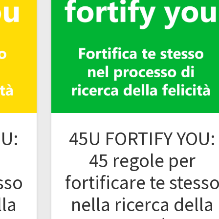
OU:
45U FORTIFY YOU:
45 regole per
esso
fortificare te stess
lla
nella ricerca della