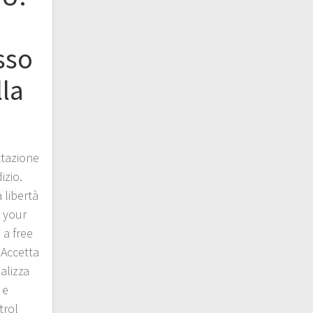
esso
lla
ttazione
izio.
 libertà
 your
 a free
.Accetta
alizza
 e
trol