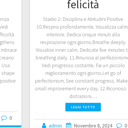
felicità
ienza
Stadio 2: Disciplina e Abitudini Positive
 Vedi
10.Respira profondamente. Visualizza calm
ficoltà
interiore. Dedica cinque minuti alla
ngthens
respirazione ogni giorno.Breathe deeply.
 Embrace
Visualize inner calm. Dedicate five minutes 
 creano
breathing daily. 11.Rinuncia al perfezionism
. Usa
Vedi progresso costante. Fai un piccolo
ds shape
miglioramento ogni giorno.Let go of
positive
perfectionism. See constant progress. Make
small improvement every day. 12.Riconosci 
distrazioni.…
LEGGI TUTTO
0
admin
Novembre 8, 2024
0