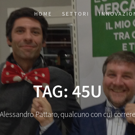
HOME
SETTORI
INNOVAZIO
TAG:
45U
Alessandro Pattaro, qualcuno con cui correr