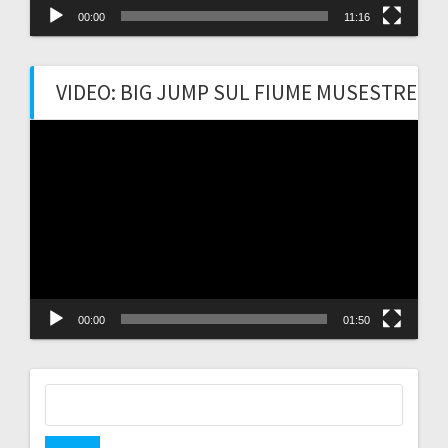
00:00
11:16
VIDEO: BIG JUMP SUL FIUME MUSESTRE
Video
Player
00:00
01:50
Ricerca
per: