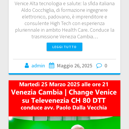
Venice Alta tecnologia e salute: la sfida italiana
Aldo Cocchiglia, di formazione ingegnere
elettronico, padovano, è imprenditore e
consulente High Tech con esperienza
pluriennale in ambito Health Care. Conduce la
trasmissione Venezia Cambia…
LEGGI TUTTO
admin
Maggio 26, 2025
0