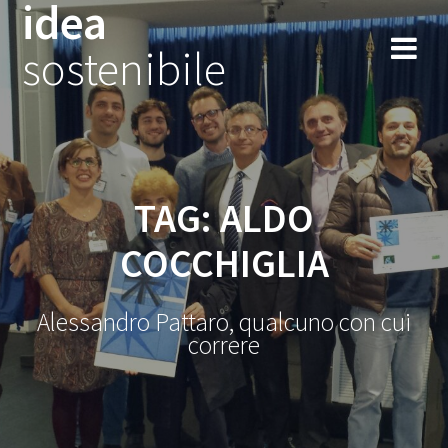
idea
Salta
al
sostenibile
contenuto
TAG:
ALDO
COCCHIGLIA
Alessandro Pattaro, qualcuno con cui
correre