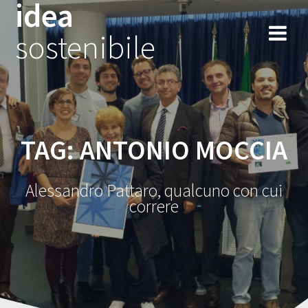
idea
Salta
al
sostenibile
contenuto
TAG:
ANTONIO MOCCIA
Alessandro Pattaro, qualcuno con cui
correre