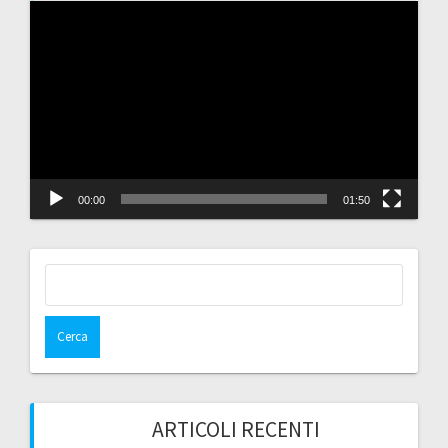
Video
Player
00:00
01:50
Ricerca
per:
ARTICOLI RECENTI