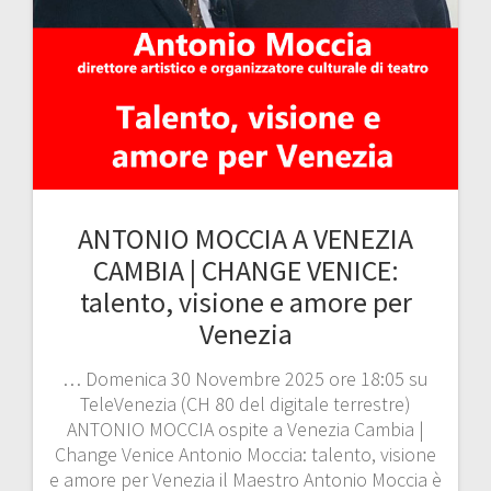
ANTONIO MOCCIA A VENEZIA
CAMBIA | CHANGE VENICE:
talento, visione e amore per
Venezia
… Domenica 30 Novembre 2025 ore 18:05 su
TeleVenezia (CH 80 del digitale terrestre)
ANTONIO MOCCIA ospite a Venezia Cambia |
Change Venice Antonio Moccia: talento, visione
e amore per Venezia il Maestro Antonio Moccia è