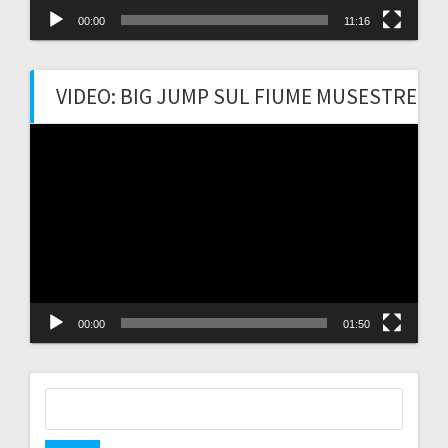
00:00
11:16
VIDEO: BIG JUMP SUL FIUME MUSESTRE
Video
Player
00:00
01:50
Ricerca
per: