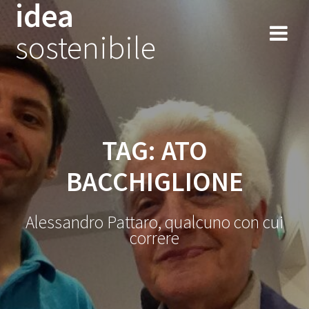
idea
Salta
al
sostenibile
contenuto
TAG:
ATO
BACCHIGLIONE
Alessandro Pattaro, qualcuno con cui
correre