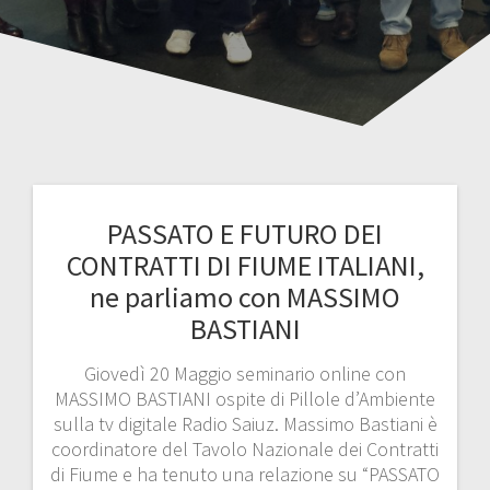
PASSATO E FUTURO DEI
CONTRATTI DI FIUME ITALIANI,
ne parliamo con MASSIMO
BASTIANI
Giovedì 20 Maggio seminario online con
MASSIMO BASTIANI ospite di Pillole d’Ambiente
sulla tv digitale Radio Saiuz. Massimo Bastiani è
coordinatore del Tavolo Nazionale dei Contratti
di Fiume e ha tenuto una relazione su “PASSATO