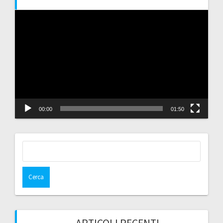
Video
Player
00:00
01:50
Ricerca
per: