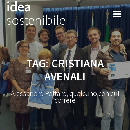
idea
Salta
al
sostenibile
contenuto
TAG:
CRISTIANA
AVENALI
Alessandro Pattaro, qualcuno con cui
correre