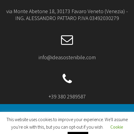
via Monte Abetone 18, 30173 Favaro Veneto (Venezia) -
ING. ALESSANDRO PATTARO P.IVA 03492030279
info@ideasostenibile.com
+39 380 2989587
This website uses cookies to improve your experience. We'll assume
you're ok with this, but you can opt-out if you wish.
Cookie
© 2026 idea sostenibile. Realizzato con WordPress e
il