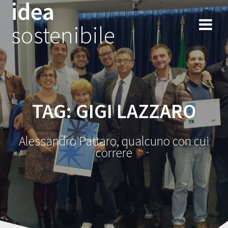
idea
Salta
al
sostenibile
contenuto
TAG:
GIGI LAZZARO
Alessandro Pattaro, qualcuno con cui
correre