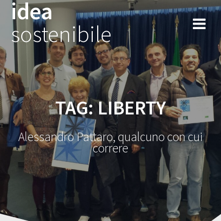
idea
Salta
al
sostenibile
contenuto
TAG:
LIBERTY
Alessandro Pattaro, qualcuno con cui
correre