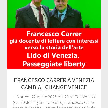
FRANCESCO CARRER A VENEZIA
CAMBIA | CHANGE VENICE
… Martedì 22 Aprile 2025 ore 21 su TeleVenezia
(CH 80 del digitale terrestre) Francesco Carrer
ospite a Venezia Cambia | Change Venice “Lido