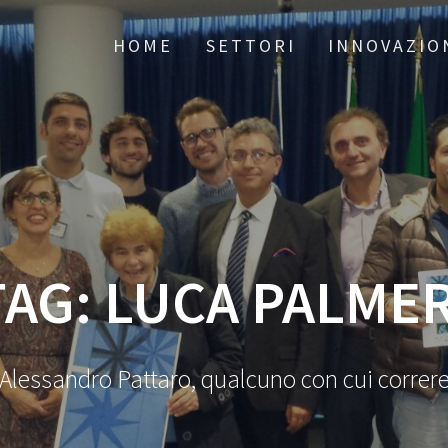
HOME
SETTORI
INNOVAZIO
TAG:
LUCA PALMER
Alessandro Pattaro, qualcuno con cui correr