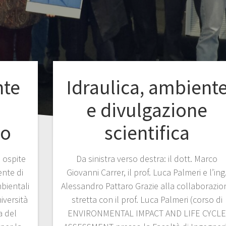
nte
Idraulica, ambient
e divulgazione
eo
scientifica
 ospite
Da sinistra verso destra: il dott. Marco
ente di
Giovanni Carrer, il prof. Luca Palmeri e l’ing
mbientali
Alessandro Pattaro Grazie alla collaborazio
iversità
stretta con il prof. Luca Palmeri (corso di
a del
ENVIRONMENTAL IMPACT AND LIFE CYCL