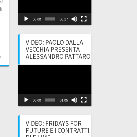
ia
i
00:00
00:17
VIDEO: PAOLO DALLA
VECCHIA PRESENTA
ALESSANDRO PATTARO
0
Video
Player
00:00
01:05
VIDEO: FRIDAYS FOR
FUTURE E I CONTRATTI