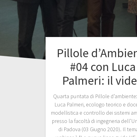
Pillole d’Ambie
#04 con Luca
Palmeri: il vid
Quarta puntata di Pillole d’ambiente:
Luca Palmeri, ecologo teorico e doc
modellistica e controllo dei sistemi a
presso la facoltà di ingegneria dell’Un
di Padova (03 Giugno 2020). Il tem