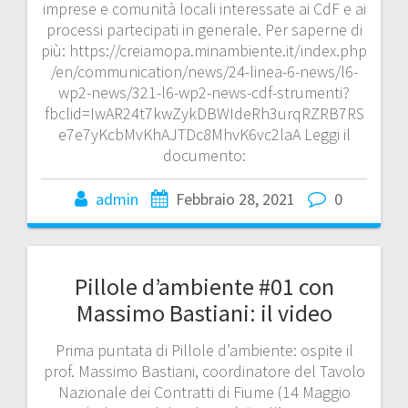
imprese e comunità locali interessate ai CdF e ai
processi partecipati in generale. Per saperne di
più: https://creiamopa.minambiente.it/index.php
/en/communication/news/24-linea-6-news/l6-
wp2-news/321-l6-wp2-news-cdf-strumenti?
fbclid=IwAR24t7kwZykDBWIdeRh3urqRZRB7RS
e7e7yKcbMvKhAJTDc8MhvK6vc2laA Leggi il
documento:
admin
Febbraio 28, 2021
0
Pillole d’ambiente #01 con
Massimo Bastiani: il video
Prima puntata di Pillole d’ambiente: ospite il
prof. Massimo Bastiani, coordinatore del Tavolo
Nazionale dei Contratti di Fiume (14 Maggio