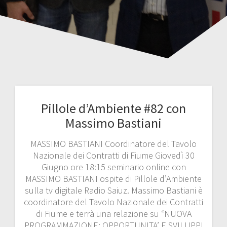
Pillole d’Ambiente #82 con
Massimo Bastiani
MASSIMO BASTIANI Coordinatore del Tavolo
Nazionale dei Contratti di Fiume Giovedì 30
Giugno ore 18:15 seminario online con
MASSIMO BASTIANI ospite di Pillole d’Ambiente
sulla tv digitale Radio Saiuz. Massimo Bastiani è
coordinatore del Tavolo Nazionale dei Contratti
di Fiume e terrà una relazione su “NUOVA
PROGRAMMAZIONE: OPPORTUNITA’ E SVILUPPI