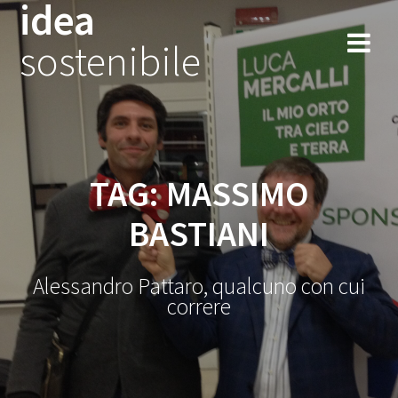
idea
Salta
al
sostenibile
contenuto
TAG:
MASSIMO
BASTIANI
Alessandro Pattaro, qualcuno con cui
correre