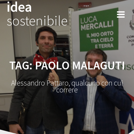
idea
Salta
al
sostenibile
contenuto
TAG:
PAOLO MALAGUTI
Alessandro Pattaro, qualcuno con cui
correre