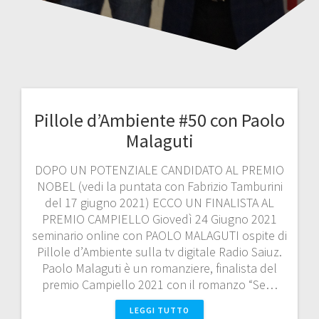
Pillole d’Ambiente #50 con Paolo
Malaguti
DOPO UN POTENZIALE CANDIDATO AL PREMIO
NOBEL (vedi la puntata con Fabrizio Tamburini
del 17 giugno 2021) ECCO UN FINALISTA AL
PREMIO CAMPIELLO Giovedì 24 Giugno 2021
seminario online con PAOLO MALAGUTI ospite di
Pillole d’Ambiente sulla tv digitale Radio Saiuz.
Paolo Malaguti è un romanziere, finalista del
premio Campiello 2021 con il romanzo “Se…
LEGGI TUTTO