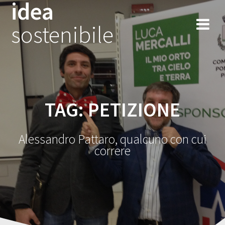
idea
Salta
al
sostenibile
contenuto
TAG:
PETIZIONE
Alessandro Pattaro, qualcuno con cui
correre