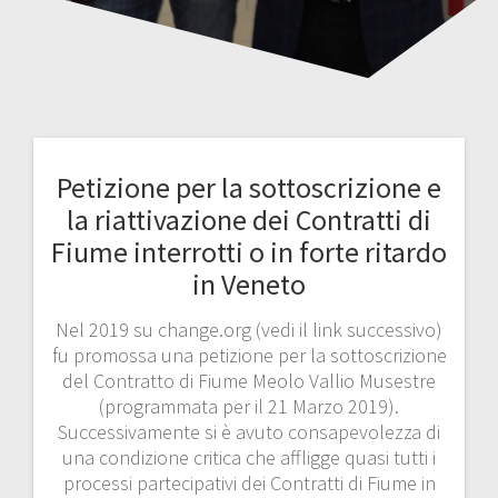
Petizione per la sottoscrizione e
la riattivazione dei Contratti di
Fiume interrotti o in forte ritardo
in Veneto
Nel 2019 su change.org (vedi il link successivo)
fu promossa una petizione per la sottoscrizione
del Contratto di Fiume Meolo Vallio Musestre
(programmata per il 21 Marzo 2019).
Successivamente si è avuto consapevolezza di
una condizione critica che affligge quasi tutti i
processi partecipativi dei Contratti di Fiume in