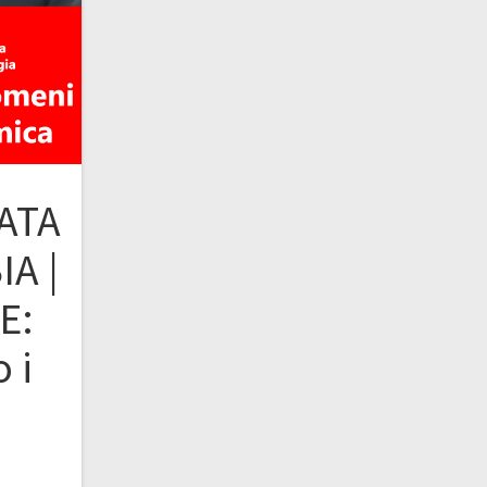
ATA
A |
E:
 i