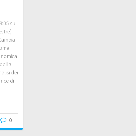
8:05 su
estre)
Cambia |
come
conomica
 della
alisi dei
ence di
0