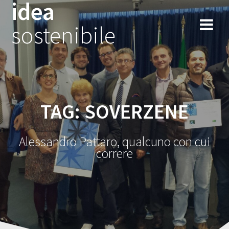
idea
Salta
al
sostenibile
contenuto
TAG:
SOVERZENE
Alessandro Pattaro, qualcuno con cui
correre