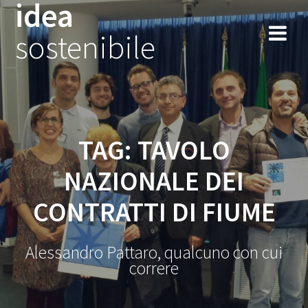
idea
Salta
al
sostenibile
contenuto
TAG:
TAVOLO
NAZIONALE DEI
CONTRATTI DI FIUME
Alessandro Pattaro, qualcuno con cui
correre