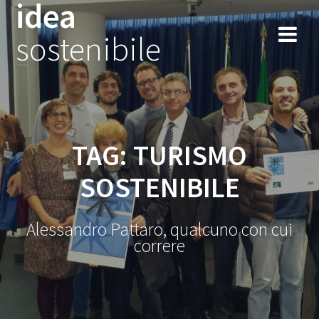
idea
Salta
al
sostenibile
contenuto
TAG:
TURISMO
SOSTENIBILE
Alessandro Pattaro, qualcuno con cui
correre