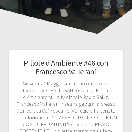
Pillole d’Ambiente #46 con
Francesco Vallerani
Giovedì 27 Maggio seminario online con
FRANCESCO VALLERANI ospite di Pillole
d’Ambiente sulla tv digitale Radio Saiuz.
Francesco Vallerani insegna geografia presso
l’Università Ca’ Foscari di Venezia e ha tenuto
una relazione su “IL VENETO DEI PICCOLI FIUMI
COME OPPORTUNITÀ PER UN TURISMO
SOSTENIBILE” in diretta streaming sulla tv