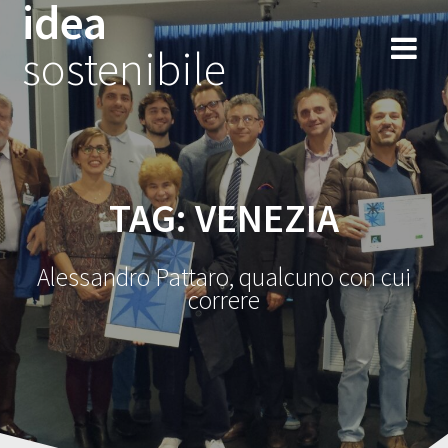
idea
Salta
al
sostenibile
contenuto
TAG:
VENEZIA
Alessandro Pattaro, qualcuno con cui
correre