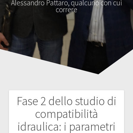
Alessandro Pattaro, qualcuno con cui
correre
Fase 2 dello studio di
Navigazione
compatibilità
articoli
idraulica: i parametri