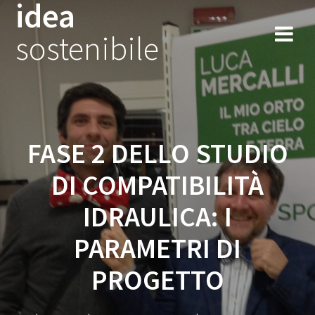
idea
Salta
al
sostenibile
contenuto
FASE 2 DELLO STUDIO
DI COMPATIBILITÀ
IDRAULICA: I
PARAMETRI DI
PROGETTO