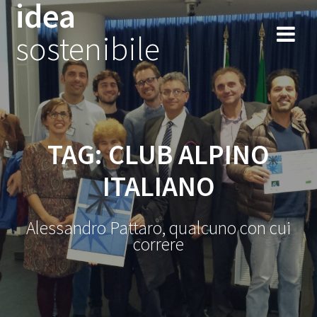
idea
Salta
al
sostenibile
contenuto
TAG:
CLUB ALPINO
ITALIANO
Alessandro Pattaro, qualcuno con cui
correre