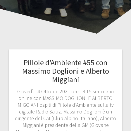
Pillole d’Ambiente #55 con
Massimo Doglioni e Alberto
Miggiani
Giovedì 14 Ottobre 2021 ore 18:15 seminario
online con MASSIMO DOGLIONI E ALBERTO
MIGGIANI ospiti di Pillole d’Ambiente sulla tv
digitale Radio Saiuz. Massimo Doglioni è un
dirigente del CAI (Club Alpino Italiano), Alberto
Miggiani è presidente della GM (Giovane