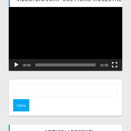
Video
Player
00:00
01:50
Ricerca
per: