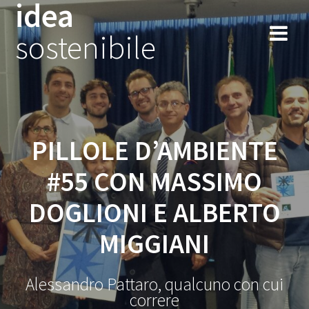
idea
Salta
al
sostenibile
contenuto
PILLOLE D’AMBIENTE
#55 CON MASSIMO
DOGLIONI E ALBERTO
MIGGIANI
Alessandro Pattaro, qualcuno con cui
correre