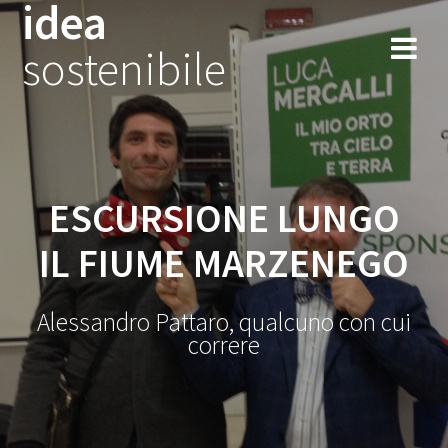
idea
Salta
al
sostenibile
contenuto
ESCURSIONE LUNGO
IL FIUME MARZENEGO
Alessandro Pattaro, qualcuno con cui
correre