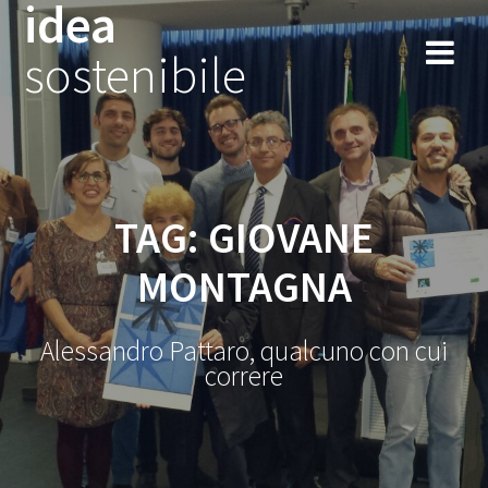
idea
Salta
al
sostenibile
contenuto
TAG:
GIOVANE
MONTAGNA
Alessandro Pattaro, qualcuno con cui
correre