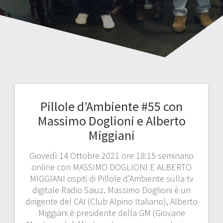
Pillole d’Ambiente #55 con
Massimo Doglioni e Alberto
Miggiani
Giovedì 14 Ottobre 2021 ore 18:15 seminario
online con MASSIMO DOGLIONI E ALBERTO
MIGGIANI ospiti di Pillole d’Ambiente sulla tv
digitale Radio Saiuz. Massimo Doglioni è un
dirigente del CAI (Club Alpino Italiano), Alberto
Miggiani è presidente della GM (Giovane