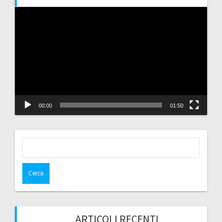
Video
Player
00:00
01:50
Ricerca
per:
ARTICOLI RECENTI