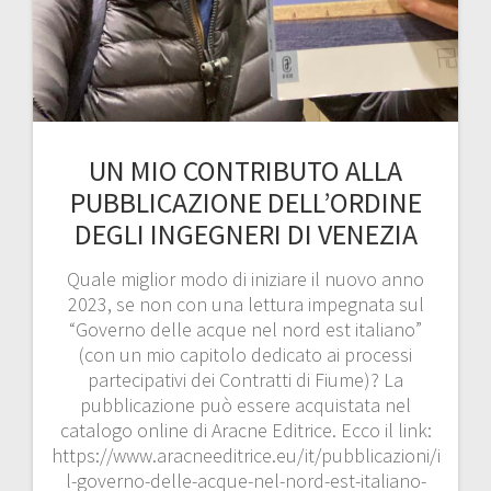
UN MIO CONTRIBUTO ALLA
PUBBLICAZIONE DELL’ORDINE
DEGLI INGEGNERI DI VENEZIA
Quale miglior modo di iniziare il nuovo anno
2023, se non con una lettura impegnata sul
“Governo delle acque nel nord est italiano”
(con un mio capitolo dedicato ai processi
partecipativi dei Contratti di Fiume)? La
pubblicazione può essere acquistata nel
catalogo online di Aracne Editrice. Ecco il link:
https://www.aracneeditrice.eu/it/pubblicazioni/i
l-governo-delle-acque-nel-nord-est-italiano-