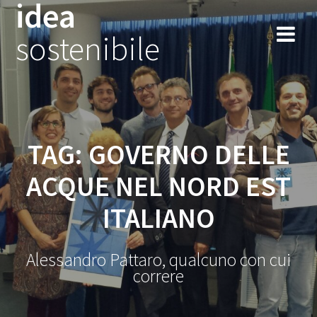
idea
Salta
al
sostenibile
contenuto
TAG:
GOVERNO DELLE
ACQUE NEL NORD EST
ITALIANO
Alessandro Pattaro, qualcuno con cui
correre