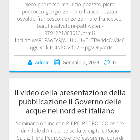
piero-pedrocco-maurizio-pozzato-piero-
pedrocco-giorgio-zennaro-franco-pozzati-
osvaldo-francescon-enzo-zennaro-francesco-
baruffi-salvatore-patti-valeri-
9791221803013.html?
fbclid=IwAR1PAoFc9jWuUkU1yErFTW4dcOv8MQ
LqgQ4dkJC4NkOVdo2rGpgsOFyAtrM
admin
Gennaio 2, 2023
0
Il video della presentazione della
pubblicazione il Governo delle
acque nel nord est italiano
Seminario online con PIERO PEDROCCO ospite
di Pillole d’Ambiente sulla tv digitale Radio
Saiuz. Piero Pedrocco è professore nei corsi di