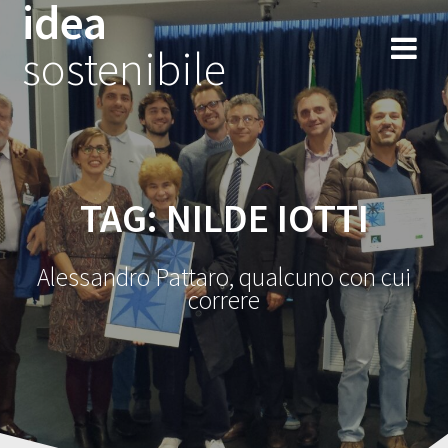
idea
Salta
al
sostenibile
contenuto
TAG:
NILDE IOTTI
Alessandro Pattaro, qualcuno con cui
correre