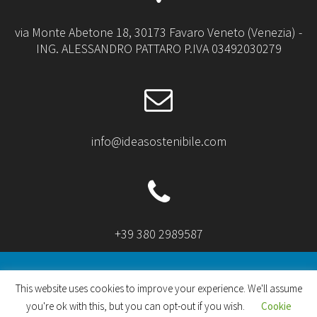
via Monte Abetone 18, 30173 Favaro Veneto (Venezia) -
ING. ALESSANDRO PATTARO P.IVA 03492030279
info@ideasostenibile.com
+39 380 2989587
This website uses cookies to improve your experience. We'll assume
you're ok with this, but you can opt-out if you wish.
Cookie
© 2026 idea sostenibile. Realizzato con WordPress e
il