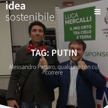
idea
Salta
al
sostenibile
contenuto
TAG:
PUTIN
Alessandro Pattaro, qualcuno con cui
correre