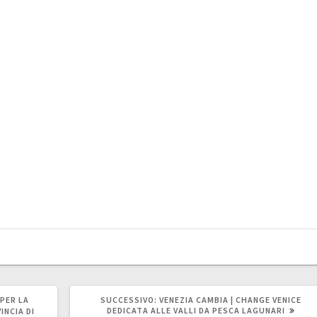
ARTICOLO
PER LA
SUCCESSIVO:
VENEZIA CAMBIA | CHANGE VENICE
SUCCESSIVO:
DEDICATA ALLE VALLI DA PESCA LAGUNARI
INCIA DI