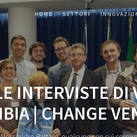
HOME
SETTORI
INNOVAZIO
E INTERVISTE DI
BIA | CHANGE VE
Alessandro Pattaro, qualcuno con cui correr