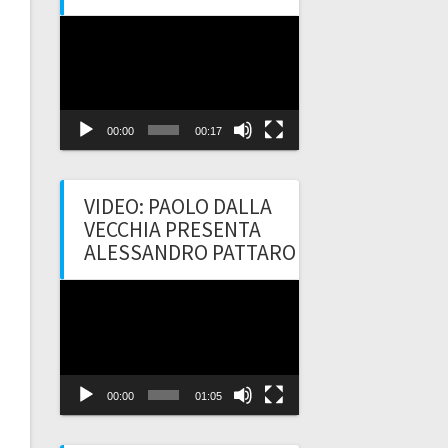
Video
Player
00:00
00:17
VIDEO: PAOLO DALLA
VECCHIA PRESENTA
ALESSANDRO PATTARO
Video
Player
00:00
01:05