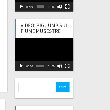
00:00
11:16
VIDEO: BIG JUMP SUL
FIUME MUSESTRE
Video
Player
00:00
01:50
Ricerca
per: