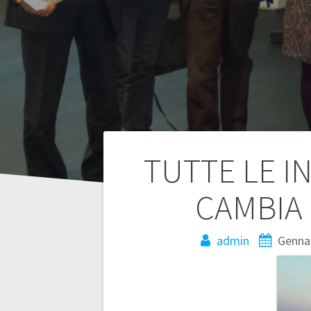
Navigazione
TUTTE LE I
articoli
CAMBIA 
admin
Gennai