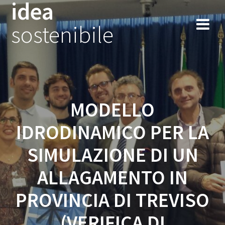
idea
Salta
al
sostenibile
contenuto
MODELLO
IDRODINAMICO PER LA
SIMULAZIONE DI UN
ALLAGAMENTO IN
PROVINCIA DI TREVISO
(VERIFICA DI