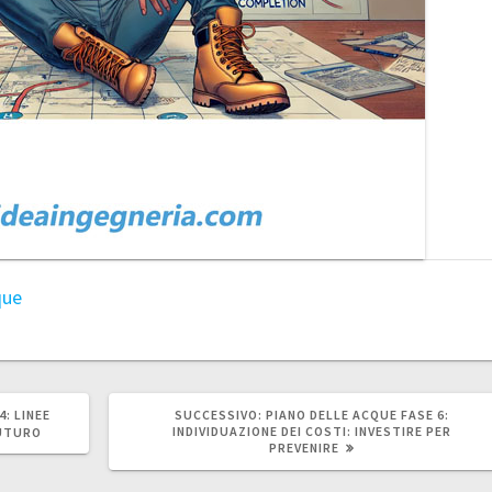
que
ARTICOLO
4: LINEE
SUCCESSIVO:
PIANO DELLE ACQUE FASE 6:
SUCCESSIVO:
INDIVIDUAZIONE DEI COSTI: INVESTIRE PER
FUTURO
PREVENIRE