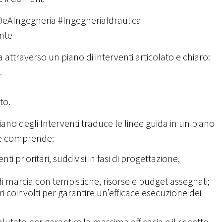
DeAIngegneria #IngegneriaIdraulica
nte
a attraverso un piano di interventi articolato e chiaro:
.
to.
 Piano degli Interventi traduce le linee guida in un piano
ase comprende:
nti prioritari, suddivisi in fasi di progettazione,
di marcia con tempistiche, risorse e budget assegnati;
ri coinvolti per garantire un’efficace esecuzione dei
utato per garantire la massima efficacia e il rispetto