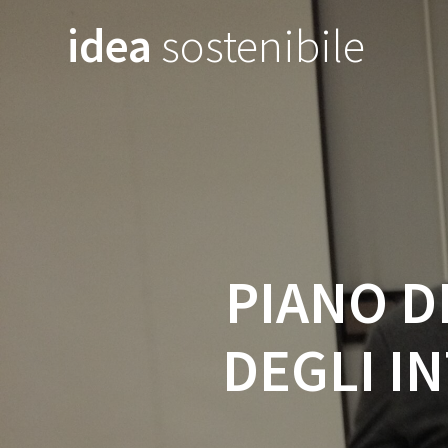
Salta
idea
sostenibile
al
contenuto
PIANO D
DEGLI I