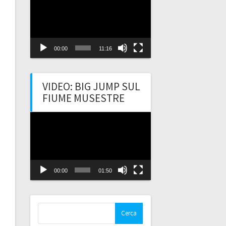
Player
00:00
11:16
VIDEO: BIG JUMP SUL
FIUME MUSESTRE
Video
Player
00:00
01:50
Ricerca
per: