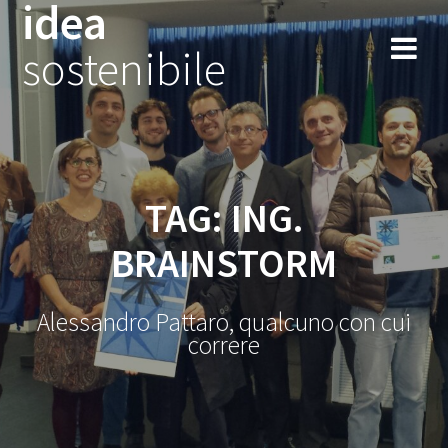
idea
Salta
al
sostenibile
contenuto
TAG:
ING.
BRAINSTORM
Alessandro Pattaro, qualcuno con cui
correre