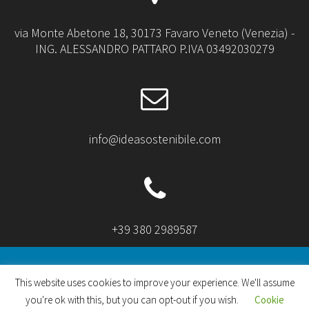
via Monte Abetone 18, 30173 Favaro Veneto (Venezia) -
ING. ALESSANDRO PATTARO P.IVA 03492030279
info@ideasostenibile.com
+39 380 2989587
This website uses cookies to improve your experience. We'll assume
you're ok with this, but you can opt-out if you wish.
Cookie
© 2026 idea sostenibile. Realizzato con WordPress e
il