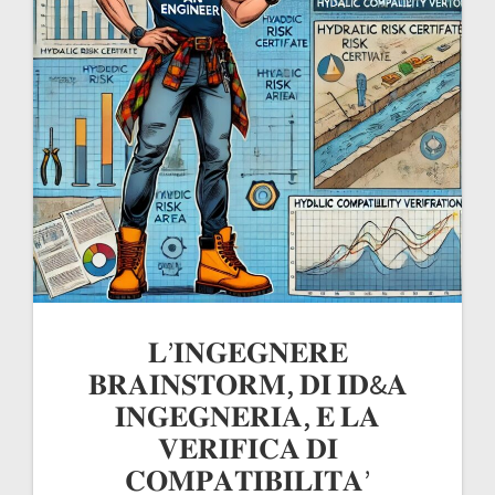
𝐋’𝐈𝐍𝐆𝐄𝐆𝐍𝐄𝐑𝐄
𝐁𝐑𝐀𝐈𝐍𝐒𝐓𝐎𝐑𝐌, 𝐃𝐈 𝐈𝐃&𝐀
𝐈𝐍𝐆𝐄𝐆𝐍𝐄𝐑𝐈𝐀, 𝐄 𝐋𝐀
𝐕𝐄𝐑𝐈𝐅𝐈𝐂𝐀 𝐃𝐈
𝐂𝐎𝐌𝐏𝐀𝐓𝐈𝐁𝐈𝐋𝐈𝐓𝐀’