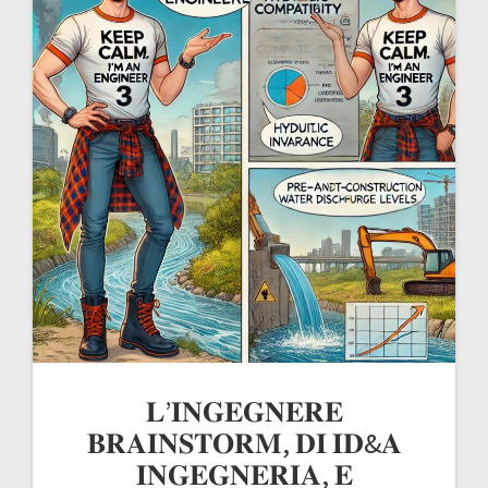
𝐋’𝐈𝐍𝐆𝐄𝐆𝐍𝐄𝐑𝐄
𝐁𝐑𝐀𝐈𝐍𝐒𝐓𝐎𝐑𝐌, 𝐃𝐈 𝐈𝐃&𝐀
𝐈𝐍𝐆𝐄𝐆𝐍𝐄𝐑𝐈𝐀, 𝐄