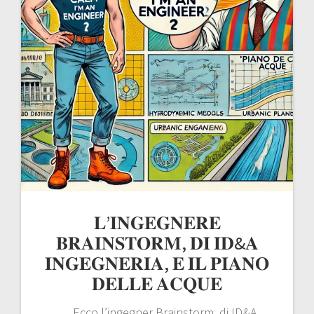
𝐋’𝐈𝐍𝐆𝐄𝐆𝐍𝐄𝐑𝐄
𝐁𝐑𝐀𝐈𝐍𝐒𝐓𝐎𝐑𝐌, 𝐃𝐈 𝐈𝐃&𝐀
𝐈𝐍𝐆𝐄𝐆𝐍𝐄𝐑𝐈𝐀, 𝐄 𝐈𝐋 𝐏𝐈𝐀𝐍𝐎
𝐃𝐄𝐋𝐋𝐄 𝐀𝐂𝐐𝐔𝐄
… Ecco l’ingegner Brainstorm, di ID&A