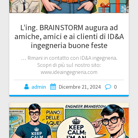
L’ing. BRAINSTORM augura ad
amiche, amici e ai clienti di ID&A
ingegneria buone feste
… Rimani in contatto con ID&A ingegneria.
Scopri di più sul nostro sito:
www.ideaingegneria.com
admin
Dicembre 21, 2024
0