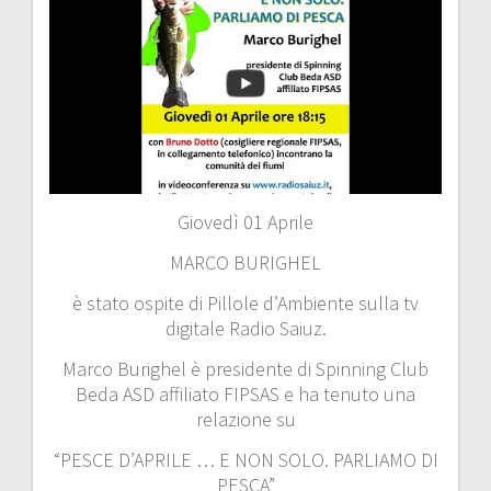
Giovedì 01 Aprile
MARCO BURIGHEL
è stato ospite di Pillole d’Ambiente sulla tv
digitale Radio Saiuz.
Marco Burighel è presidente di Spinning Club
Beda ASD affiliato FIPSAS e ha tenuto una
relazione su
“PESCE D’APRILE … E NON SOLO. PARLIAMO DI
PESCA”