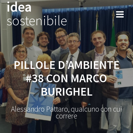
idea
Salta
al
sostenibile
contenuto
PILLOLE D’AMBIENTE
#38 CON MARCO
BURIGHEL
Alessandro Pattaro, qualcuno con cui
correre